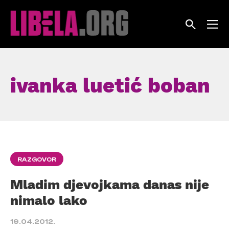
Skip
to
content
ivanka luetić boban
RAZGOVOR
Mladim djevojkama danas nije
nimalo lako
19.04.2012.