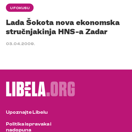
U FOKUSU
Lada Šokota nova ekonomska
stručnjakinja HNS-a Zadar
03.04.2009.
Upoznajte Libelu
Politika ispravaka i
nadopuna