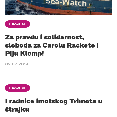
U FOKUSU
Za pravdu i solidarnost,
sloboda za Carolu Rackete i
Piju Klemp!
02.07.2019.
U FOKUSU
I radnice imotskog Trimota u
štrajku