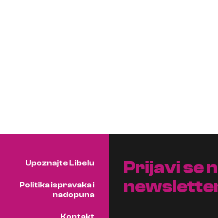
Prijavi se 
Upoznajte Libelu
newslette
Politika ispravaka i
nadopuna
Kontakt