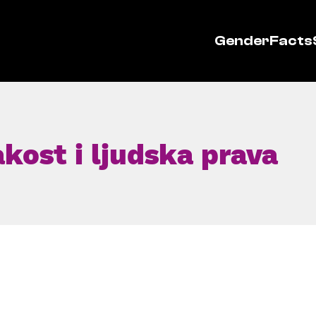
GenderFacts
akost i ljudska prava