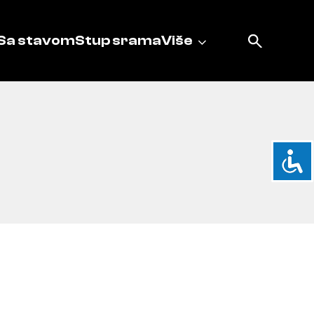
Sa stavom
Stup srama
Više