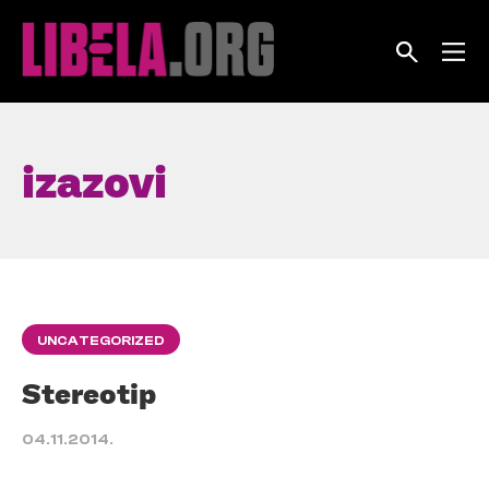
Skip
to
content
izazovi
UNCATEGORIZED
Stereotip
04.11.2014.