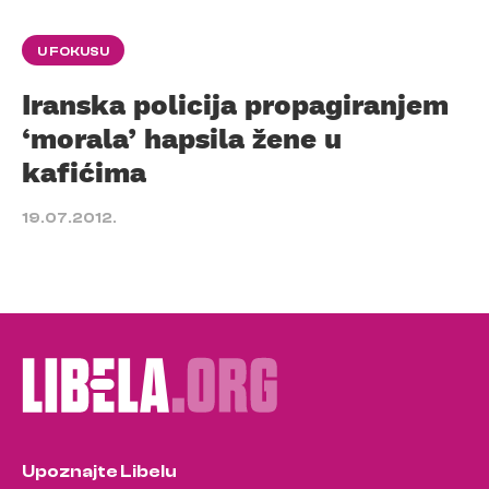
U FOKUSU
Iranska policija propagiranjem
‘morala’ hapsila žene u
kafićima
19.07.2012.
Upoznajte Libelu