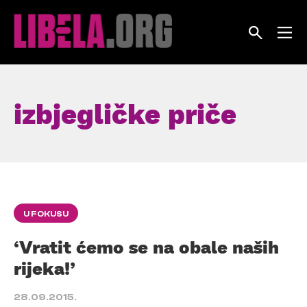
Skip
to
content
izbjegličke priče
U FOKUSU
‘Vratit ćemo se na obale naših
rijeka!’
28.09.2015.