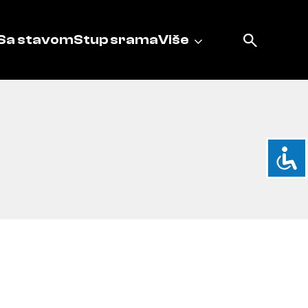
Sa stavom
Stup srama
Više