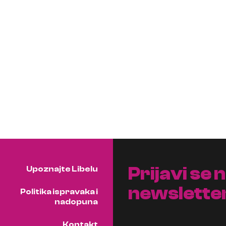
Prijavi se 
Upoznajte Libelu
newslette
Politika ispravaka i
nadopuna
Kontakt