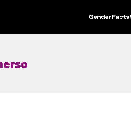
GenderFacts
herso