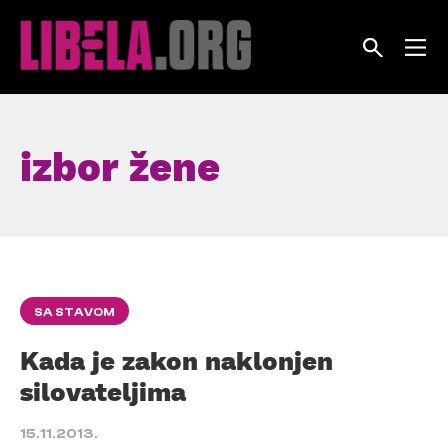
Skip
to
content
izbor žene
SA STAVOM
Kada je zakon naklonjen
silovateljima
15.11.2013.