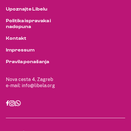
Upoznajte Libelu
Politika ispravaka i
nadopuna
Kontakt
Impressum
Pravila ponašanja
Nova cesta 4, Zagreb
e-mail:
info@libela.org