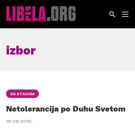
Skip
to
content
izbor
SA STAVOM
Netolerancija po Duhu Svetom
18.08.2012.