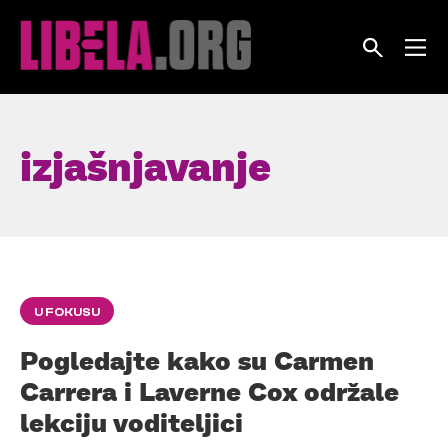
Skip
to
content
izjašnjavanje
U FOKUSU
Pogledajte kako su Carmen
Carrera i Laverne Cox održale
lekciju voditeljici