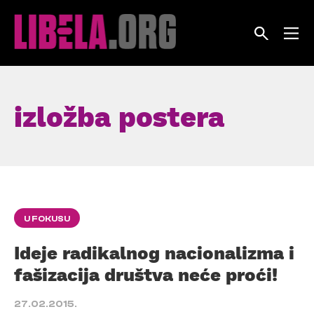
Skip
to
content
izložba postera
U FOKUSU
Ideje radikalnog nacionalizma i
fašizacija društva neće proći!
27.02.2015.