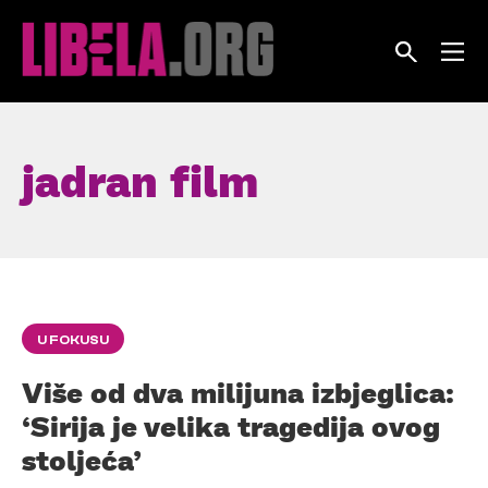
Skip
to
content
jadran film
U FOKUSU
Više od dva milijuna izbjeglica:
‘Sirija je velika tragedija ovog
stoljeća’