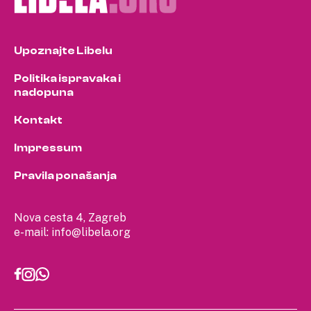
Upoznajte Libelu
Politika ispravaka i
nadopuna
Kontakt
Impressum
Pravila ponašanja
Nova cesta 4, Zagreb
e-mail:
info@libela.org