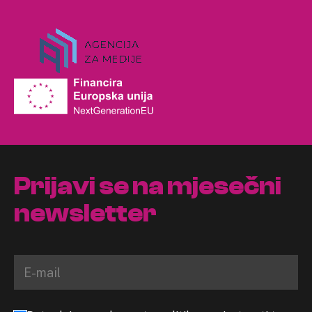
Prijavi se na mjesečni
newsletter