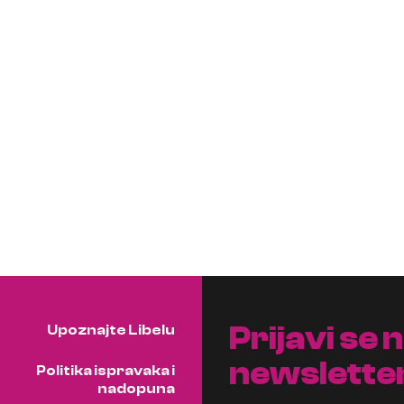
Prijavi se 
Upoznajte Libelu
newslette
Politika ispravaka i
nadopuna