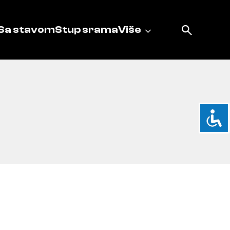
Sa stavom
Stup srama
Više