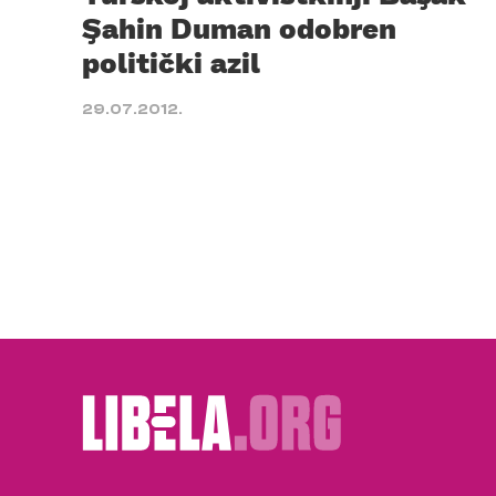
Şahin Duman odobren
politički azil
29.07.2012.