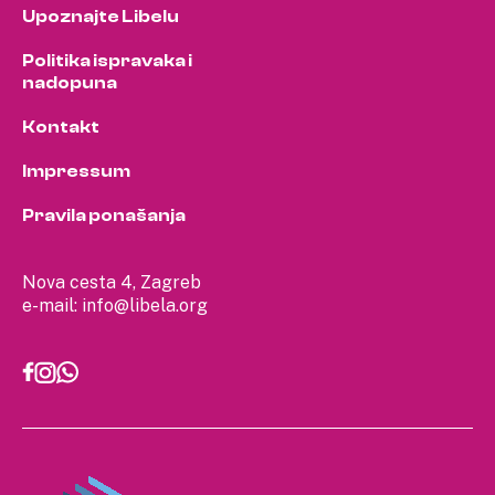
Upoznajte Libelu
Politika ispravaka i
nadopuna
Kontakt
Impressum
Pravila ponašanja
Nova cesta 4, Zagreb
e-mail:
info@libela.org