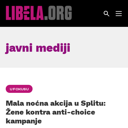
Skip
to
content
javni mediji
U FOKUSU
Mala noćna akcija u Splitu:
Žene kontra anti-choice
kampanje