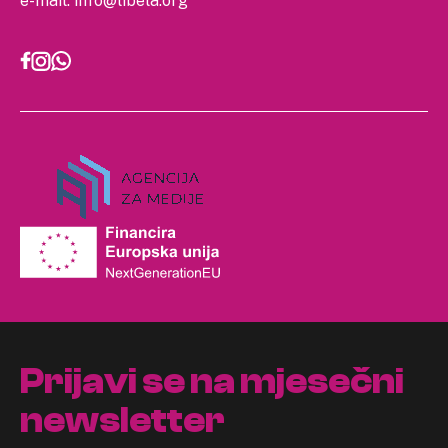
e-mail:
info@libela.org
Prijavi se na mjesečni
newsletter