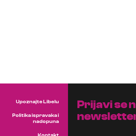
Prijavi se 
Upoznajte Libelu
newslette
Politika ispravaka i
nadopuna
Kontakt