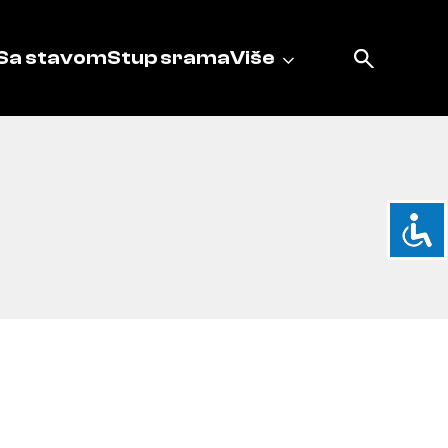
Sa stavom
Stup srama
Više