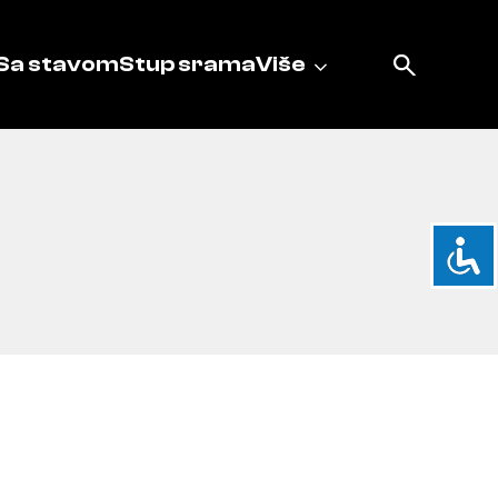
Sa stavom
Stup srama
Više