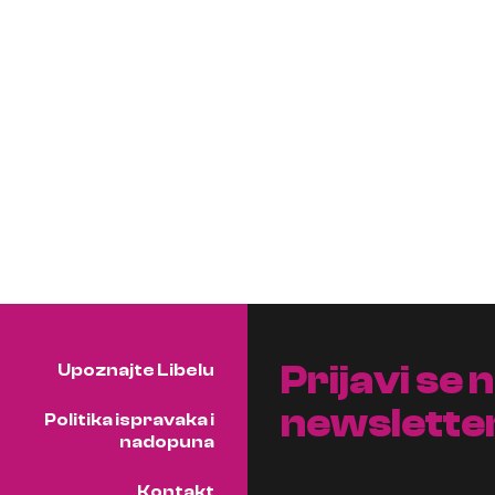
Prijavi se 
Upoznajte Libelu
newslette
Politika ispravaka i
nadopuna
Kontakt