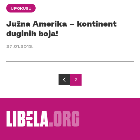
U FOKUSU
Južna Amerika – kontinent
duginih boja!
27.01.2013.
Posts
2
pagination