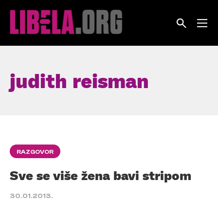
Skip
to
content
judith reisman
RAZGOVOR
Sve se više žena bavi stripom
30.01.2013.