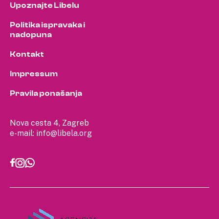
Upoznajte Libelu
Politika ispravaka i
nadopuna
Kontakt
Impressum
Pravila ponašanja
Nova cesta 4, Zagreb
e-mail:
info@libela.org