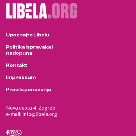
Upoznajte Libelu
Politika ispravaka i
nadopuna
Kontakt
Impressum
Pravila ponašanja
Nova cesta 4, Zagreb
e-mail:
info@libela.org