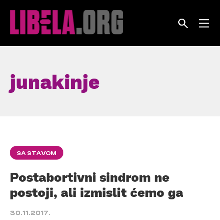
Skip
to
content
junakinje
SA STAVOM
Postabortivni sindrom ne
postoji, ali izmislit ćemo ga
30.11.2017.