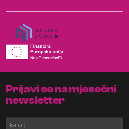
Prijavi se na mjesečni
newsletter