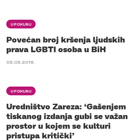
U FOKUSU
Povećan broj kršenja ljudskih
prava LGBTI osoba u BiH
05.05.2016.
U FOKUSU
Uredništvo Zareza: ‘Gašenjem
tiskanog izdanja gubi se važan
prostor u kojem se kulturi
pristupa kritički’