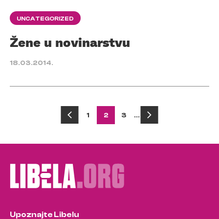
UNCATEGORIZED
Žene u novinarstvu
18.03.2014.
Posts
1
2
3
…
pagination
Upoznajte Libelu