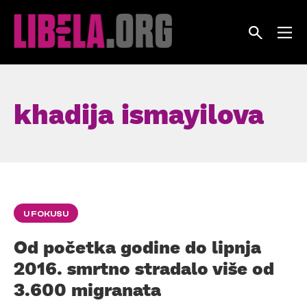
Skip
to
content
khadija ismayilova
U FOKUSU
Od početka godine do lipnja
2016. smrtno stradalo više od
3.600 migranata