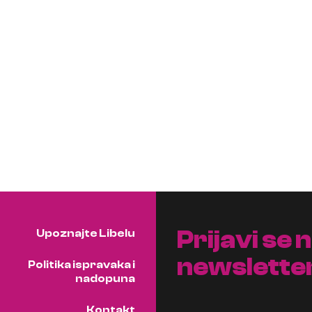
Prijavi se 
Upoznajte Libelu
newslette
Politika ispravaka i
nadopuna
Kontakt