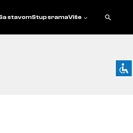
Sa stavom
Stup srama
Više