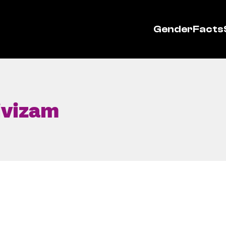
GenderFacts
ivizam