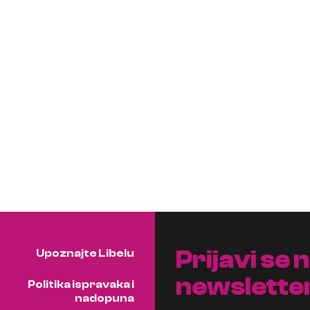
Prijavi se 
Upoznajte Libelu
newslette
Politika ispravaka i
nadopuna