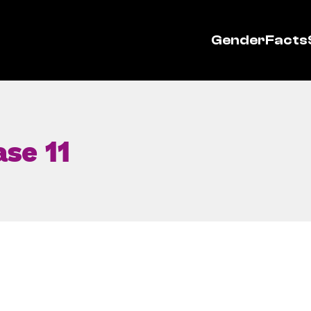
GenderFacts
ase 11