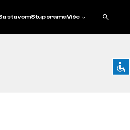
Sa stavom
Stup srama
Više