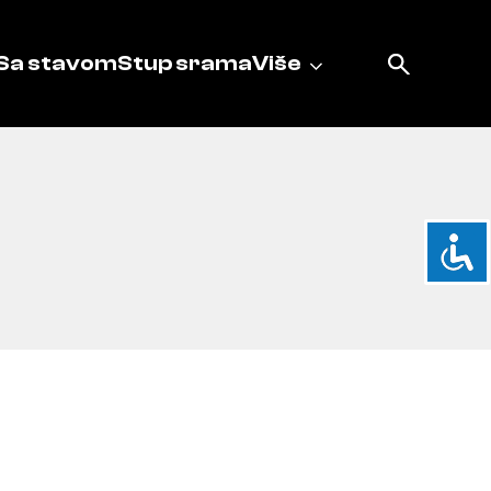
Sa stavom
Stup srama
Više