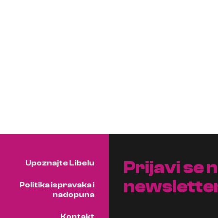
Prijavi se 
Upoznajte Libelu
newslette
Politika ispravaka i
nadopuna
Kontakt