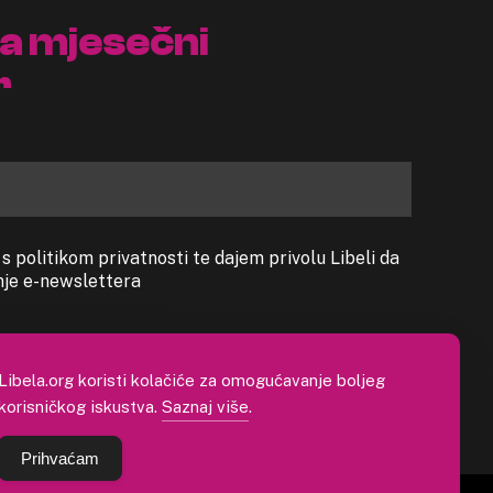
na mjesečni
r
 politikom privatnosti te dajem privolu Libeli da
anje e-newslettera
Libela.org koristi kolačiće za omogućavanje boljeg
korisničkog iskustva.
Saznaj više
.
Prihvaćam