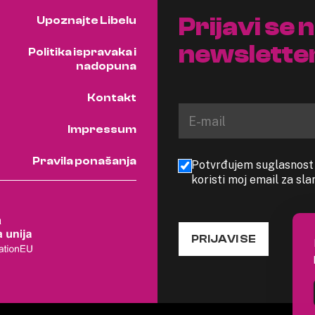
Prijavi se 
Upoznajte Libelu
newslette
Politika ispravaka i
nadopuna
Kontakt
Impressum
Pravila ponašanja
Potvrđujem suglasnost s
koristi moj email za sl
PRIJAVI SE