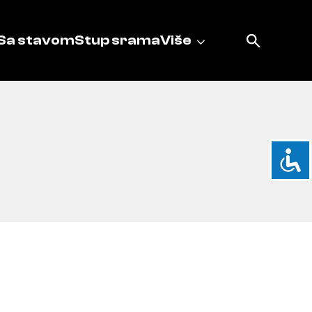
Sa stavom
Stup srama
Više