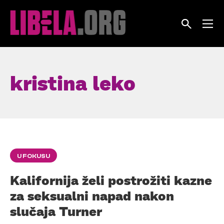
Skip
to
content
kristina leko
U FOKUSU
Kalifornija želi postrožiti kazne
za seksualni napad nakon
slučaja Turner