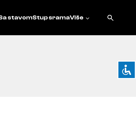
Sa stavom
Stup srama
Više