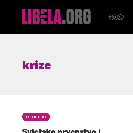
Skip
to
content
krize
U FOKUSU
Svjetsko prvenstvo i