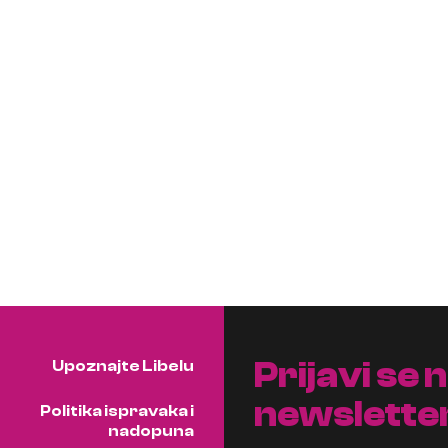
Prijavi se 
Upoznajte Libelu
newslette
Politika ispravaka i
nadopuna