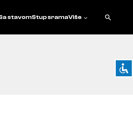
Sa stavom
Stup srama
Više