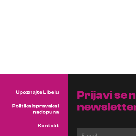
Prijavi se 
Upoznajte Libelu
newslette
Politika ispravaka i
nadopuna
Kontakt