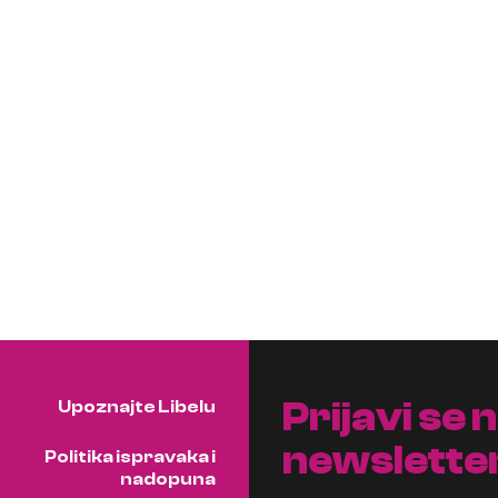
Prijavi se 
Upoznajte Libelu
newslette
Politika ispravaka i
nadopuna