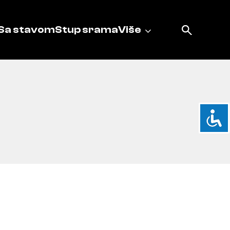
Sa stavom
Stup srama
Više