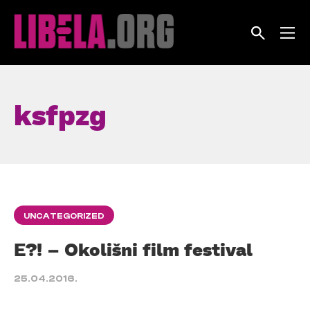
Skip
to
content
ksfpzg
UNCATEGORIZED
E?! – Okolišni film festival
25.04.2016.