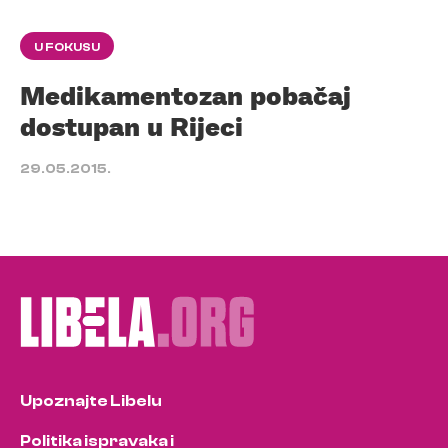
U FOKUSU
Medikamentozan pobačaj
dostupan u Rijeci
29.05.2015.
Upoznajte Libelu
Politika ispravaka i