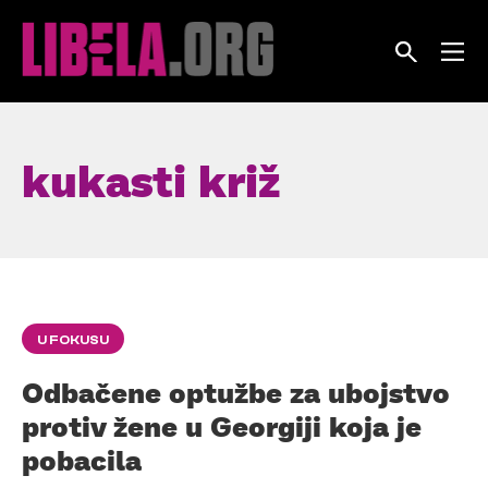
Skip
to
content
kukasti križ
U FOKUSU
Odbačene optužbe za ubojstvo
protiv žene u Georgiji koja je
pobacila