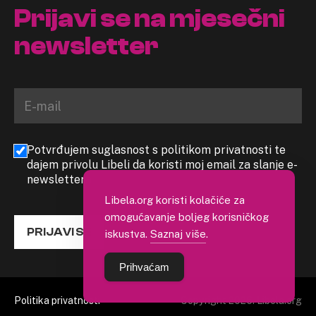
Prijavi se na mjesečni
newsletter
Potvrđujem suglasnost s politikom privatnosti te
dajem privolu Libeli da koristi moj email za slanje e-
newslettera
Libela.org koristi kolačiće za
omogućavanje boljeg korisničkog
PRIJAVI SE
iskustva.
Saznaj više
.
Prihvaćam
Politika privatnosti
Copyright 2026. Libela.org