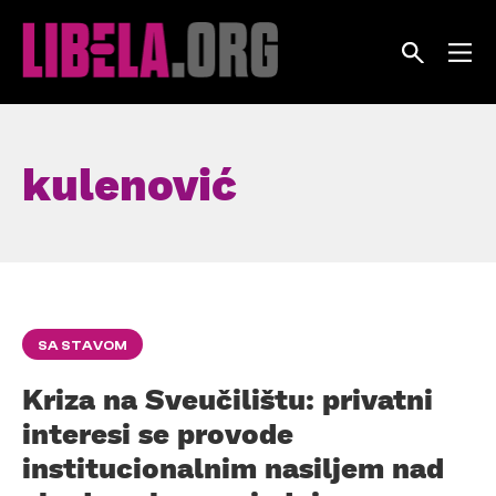
Skip
to
content
kulenović
SA STAVOM
Kriza na Sveučilištu: privatni
interesi se provode
institucionalnim nasiljem nad