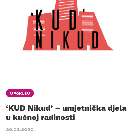
U FOKUSU
‘KUD Nikud’ – umjetnička djela
u kućnoj radinosti
20.03.2020.