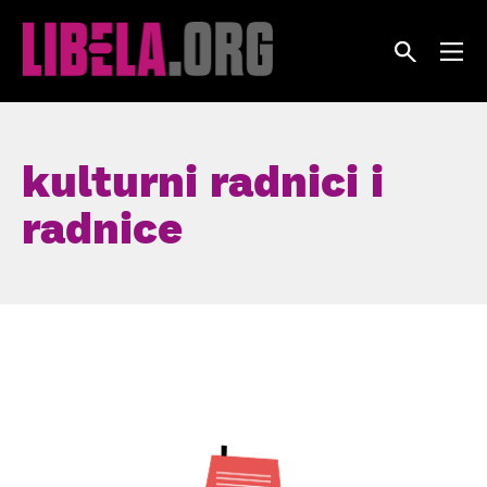
Skip
to
content
kulturni radnici i
radnice