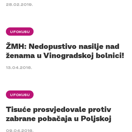
28.02.2019.
U FOKUSU
ŽMH: Nedopustivo nasilje nad
ženama u Vinogradskoj bolnici!
13.04.2016.
U FOKUSU
Tisuće prosvjedovale protiv
zabrane pobačaja u Poljskoj
09.04.2016.