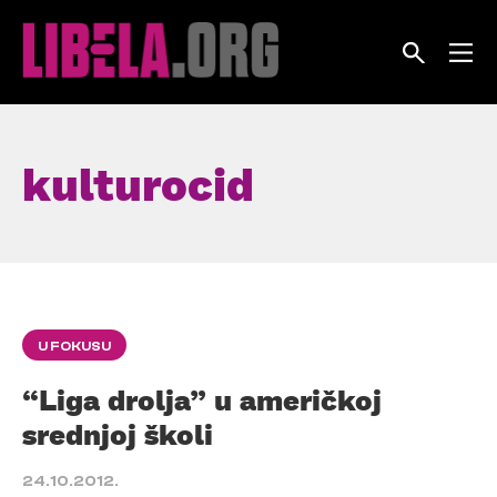
Skip
to
content
kulturocid
U FOKUSU
“Liga drolja” u američkoj
srednjoj školi
24.10.2012.