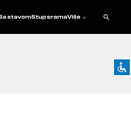
Sa stavom
Stup srama
Više