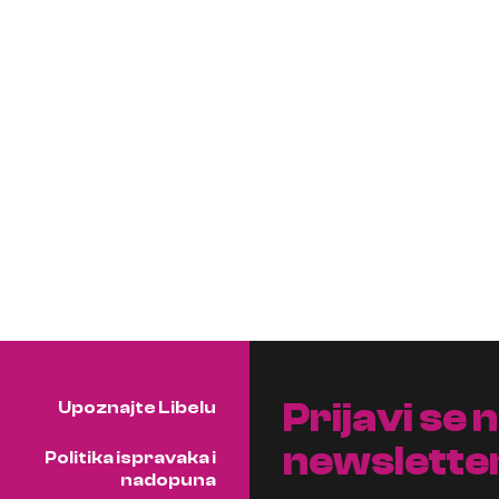
Prijavi se 
Upoznajte Libelu
newslette
Politika ispravaka i
nadopuna