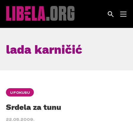
Skip
to
content
lada karničić
U FOKUSU
Srdela za tunu
22.05.2009.