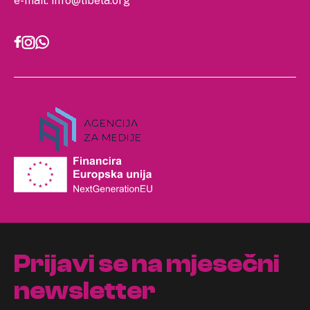
e-mail:
info@libela.org
Prijavi se na mjesečni
newsletter