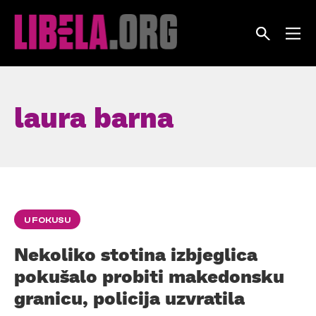
Skip
to
content
laura barna
U FOKUSU
Nekoliko stotina izbjeglica
pokušalo probiti makedonsku
granicu, policija uzvratila