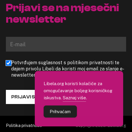
Prijavi se na mjesečni
newsletter
Potvrđujem suglasnost s politikom privatnosti te
dajem privolu Libeli da koristi moj email za slanje e-
newslettera
Libela.org koristi kolačiće za
omogućavanje boljeg korisničkog
PRIJAVI SE
iskustva.
Saznaj više
.
Prihvaćam
Politika privatnosti
Copyright 2026. Libela.org