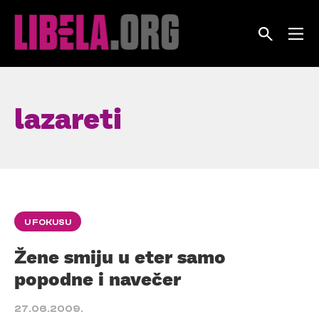
Skip
to
content
lazareti
U FOKUSU
Žene smiju u eter samo
popodne i navečer
27.06.2009.