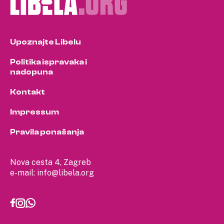
Upoznajte Libelu
Politika ispravaka i
nadopuna
Kontakt
Impressum
Pravila ponašanja
Nova cesta 4, Zagreb
e-mail:
info@libela.org