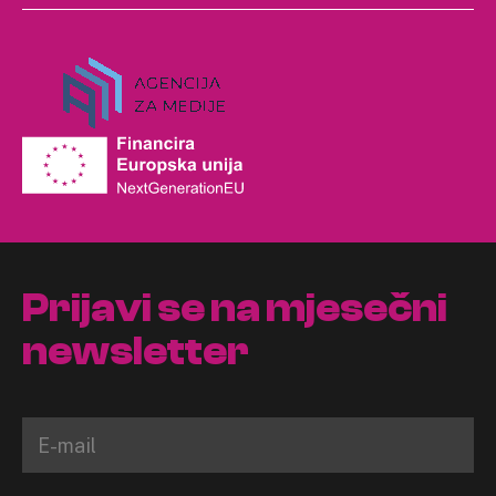
Prijavi se na mjesečni
newsletter