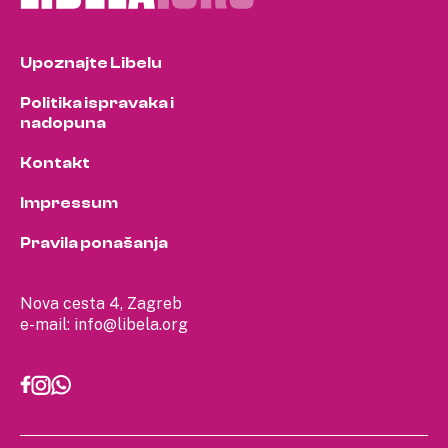
Upoznajte Libelu
Politika ispravaka i
nadopuna
Kontakt
Impressum
Pravila ponašanja
Nova cesta 4, Zagreb
e-mail:
info@libela.org