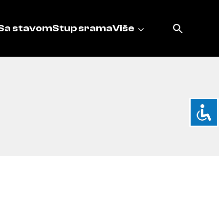
Sa stavom
Stup srama
Više