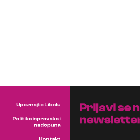
Prijavi se 
Upoznajte Libelu
newslette
Politika ispravaka i
nadopuna
Kontakt