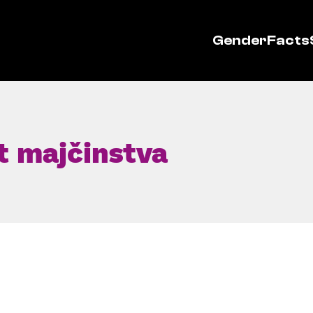
GenderFacts
at majčinstva