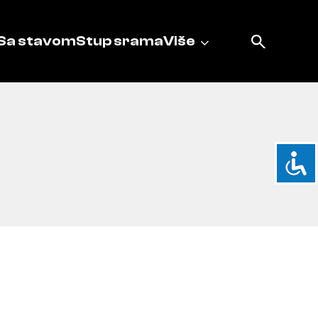
Sa stavom
Stup srama
Više