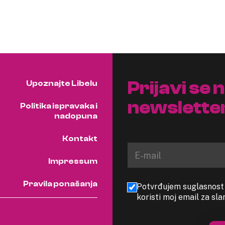
Prijavi se 
Upoznajte Libelu
newslette
Politika ispravaka i
nadopuna
Kontakt
Impressum
Pravila ponašanja
Potvrđujem suglasnost s
koristi moj email za sl