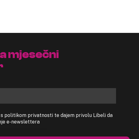
na mjesečni
r
 politikom privatnosti te dajem privolu Libeli da
anje e-newslettera