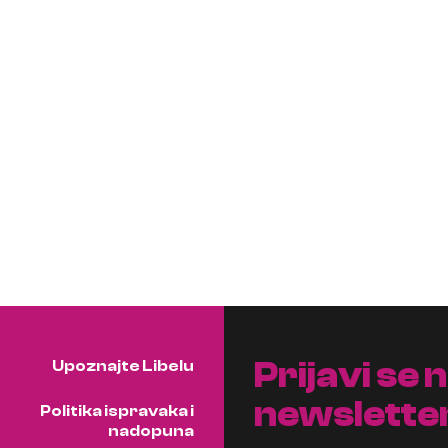
Prijavi se 
Upoznajte Libelu
newslette
Politika ispravaka i
nadopuna