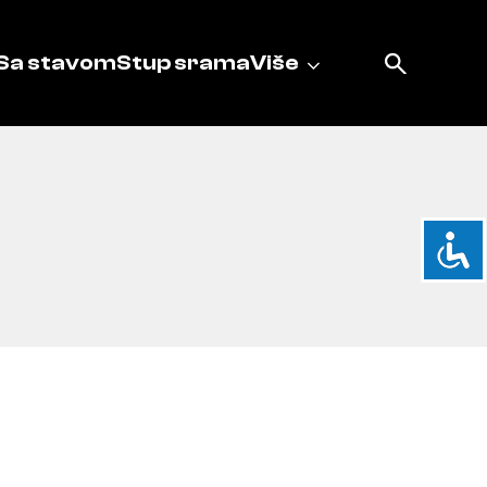
Sa stavom
Stup srama
Više