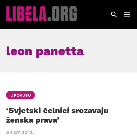
Skip
to
content
leon panetta
U FOKUSU
‘Svjetski čelnici srozavaju
ženska prava’
24.07.2012.