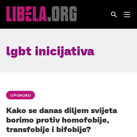
Skip
to
content
lgbt inicijativa
U FOKUSU
Kako se danas diljem svijeta
borimo protiv homofobije,
transfobije i bifobije?