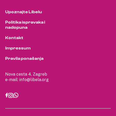
Upoznajte Libelu
Politika ispravaka i
nadopuna
Kontakt
Impressum
Pravila ponašanja
Nova cesta 4, Zagreb
e-mail:
info@libela.org