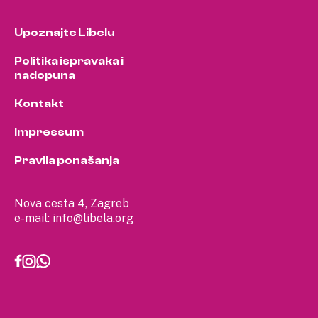
Upoznajte Libelu
Politika ispravaka i
nadopuna
Kontakt
Impressum
Pravila ponašanja
Nova cesta 4, Zagreb
e-mail:
info@libela.org