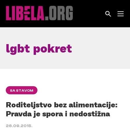
Skip
to
content
lgbt pokret
SA STAVOM
Roditeljstvo bez alimentacije:
Pravda je spora i nedostižna
26.09.2015.