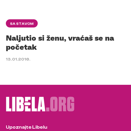
SA STAVOM
Naljutio si ženu, vraćaš se na
početak
13.01.2016.
Upoznajte Libelu