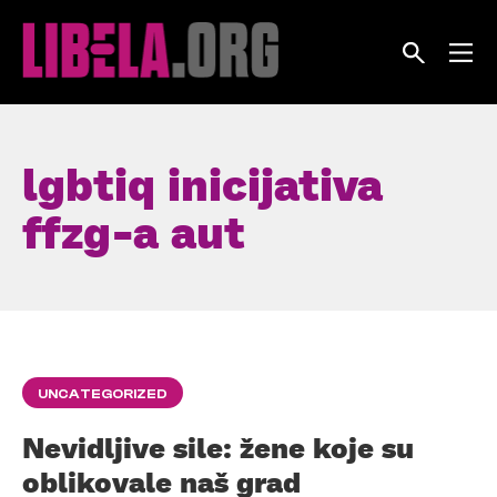
Skip
to
content
lgbtiq inicijativa
ffzg-a aut
UNCATEGORIZED
Nevidljive sile: žene koje su
oblikovale naš grad