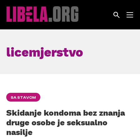
Skip
to
content
licemjerstvo
SA STAVOM
Skidanje kondoma bez znanja
druge osobe je seksualno
nasilje