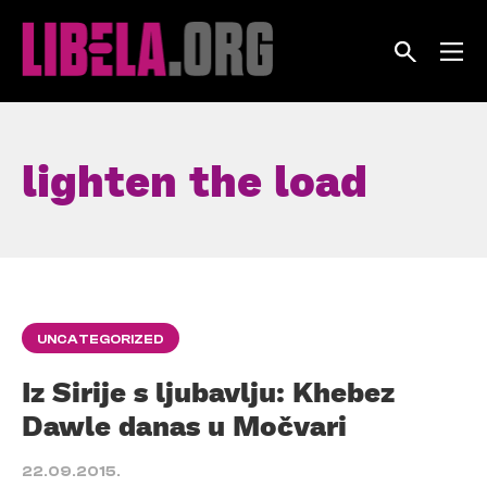
Skip
to
content
lighten the load
UNCATEGORIZED
Iz Sirije s ljubavlju: Khebez
Dawle danas u Močvari
22.09.2015.